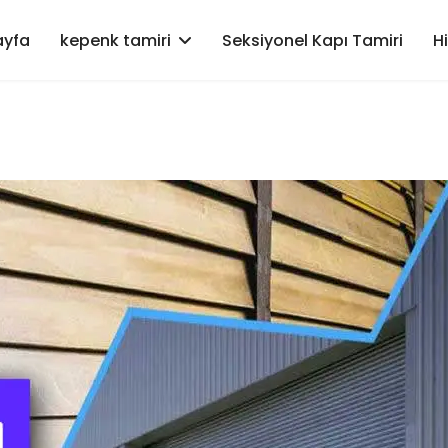
ayfa
kepenk tamiri
Seksiyonel Kapı Tamiri
H