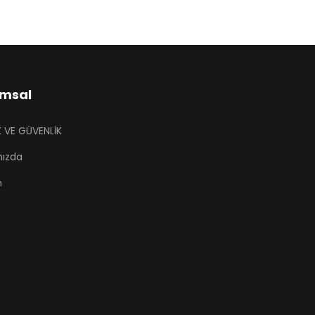
msal
İK VE GÜVENLİK
mızda
m