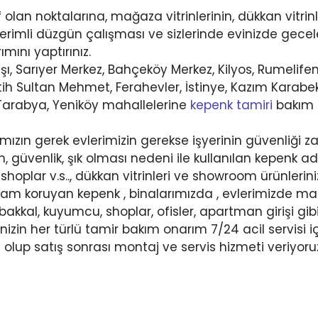
 olan noktalarına, mağaza vitrinlerinin, dükkan vitrin
erimli düzgün çalışması ve sizlerinde evinizde gecel
mını yaptırınız.
şı, Sarıyer Merkez, Bahçeköy Merkez, Kilyos, Rumelifen
h Sultan Mehmet, Ferahevler, İstinye, Kazım Karabeki
, Tarabya, Yeniköy mahallelerine
kepenk tamiri
bakım s
zın gerek evlerimizin gerekse işyerinin güvenliği zay
güvenlik, şık olması nedeni ile kullanılan kepenk adı
oplar v.s.., dükkan vitrinleri ve showroom ürünleriniz
lam koruyan kepenk , binalarımızda , evlerimizde m
i bakkal, kuyumcu, shoplar, ofisler, apartman girişi gi
izin her türlü tamir bakım onarım 7/24 acil servisi içi
olup satış sonrası montaj ve servis hizmeti veriyoru