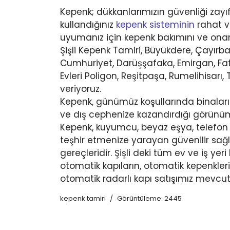
Kepenk; dükkanlarımızın güvenliği zayıf
kullandığınız
kepenk sisteminin
rahat v
uyumanız için kepenk bakımını ve onarı
Şişli Kepenk Tamiri, Büyükdere, Çayırba
Cumhuriyet, Darüşşafaka, Emirgan, Fati
Evleri Poligon, Reşitpaşa, Rumelihisarı
veriyoruz.
Kepenk, günümüz koşullarında binalarımı
ve dış cephenize kazandırdığı görünüm, 
Kepenk, kuyumcu, beyaz eşya, telefon sh
teşhir etmenize yarayan güvenilir sağ
gereçleridir. Şişli deki tüm ev ve iş yer
otomatik kapıların, otomatik kepenklerin
otomatik radarlı kapı satışımız mevcut 
kepenk tamiri
Görüntüleme: 2445