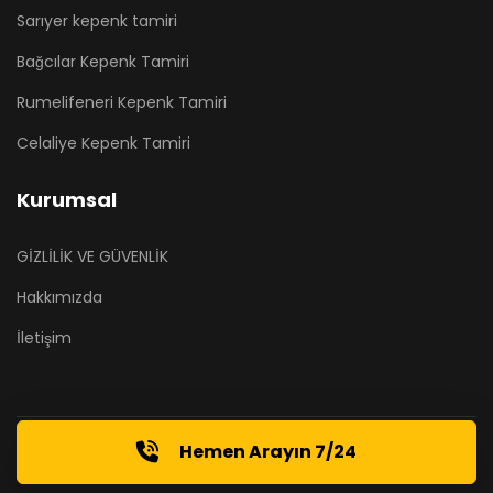
Sarıyer kepenk tamiri
Bağcılar Kepenk Tamiri
Rumelifeneri Kepenk Tamiri
Celaliye Kepenk Tamiri
Kurumsal
GİZLİLİK VE GÜVENLİK
Hakkımızda
İletişim
Hemen Arayın 7/24
© 2026 kepenktamirii.com . Designed By
AND.agency