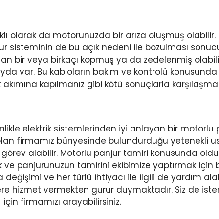
naklı olarak da motorunuzda bir arıza oluşmuş olabilir. 
anjur sisteminin de bu açık nedeni ile bozulması sonu
ndan bir veya birkaçı kopmuş ya da zedelenmiş olabi
da var. Bu kabloların bakım ve kontrolü konusunda d
 akımına kapılmanız gibi kötü sonuçlarla karşılaşm
sinlikle elektrik sistemlerinden iyi anlayan bir motorl
 olan firmamız bünyesinde bulundurduğu yetenekli u
rev alabilir. Motorlu panjur tamiri konusunda oldukça
e panjurunuzun tamirini ekibimize yaptırmak için bizi
ğişimi ve her türlü ihtiyacı ile ilgili de yardım al
ere hizmet vermekten gurur duymaktadır. Siz de ister 
çin firmamızı arayabilirsiniz.