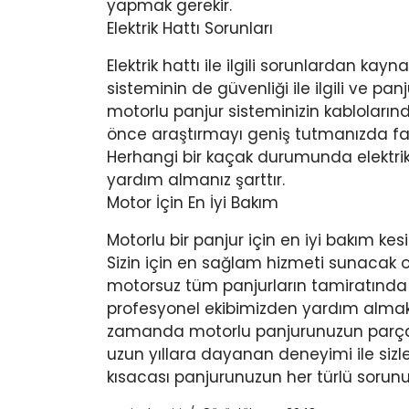
yapmak gerekir.
Elektrik Hattı Sorunları
Elektrik hattı ile ilgili sorunlardan kay
sisteminin de güvenliği ile ilgili ve p
motorlu panjur sisteminizin kabloları
önce araştırmayı geniş tutmanızda fay
Herhangi bir kaçak durumunda elektrik
yardım almanız şarttır.
Motor İçin En İyi Bakım
Motorlu bir panjur için en iyi bakım ke
Sizin için en sağlam hizmeti sunacak
motorsuz tüm panjurların tamiratında gö
profesyonel ekibimizden yardım almak v
zamanda motorlu panjurunuzun parça de
uzun yıllara dayanan deneyimi ile sizl
kısacası panjurunuzun her türlü sorunu i