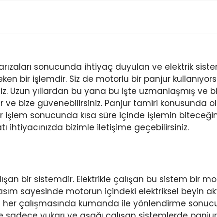
arızaları sonucunda ihtiyaç duyulan ve elektrik siste
en bir işlemdir. Siz de motorlu bir panjur kullanıyorsa
iz. Uzun yıllardan bu yana bu işte uzmanlaşmış ve 
ve bize güvenebilirsiniz. Panjur tamiri konusunda ol
ir işlem sonucunda kısa süre içinde işlemin biteceğini
ı ihtiyacınızda bizimle iletişime geçebilirsiniz.
alışan bir sistemdir. Elektrikle çalışan bu sistem bir m
kısım sayesinde motorun içindeki elektriksel beyin ak
her çalışmasında kumanda ile yönlendirme sonucund
 sadece yukarı ve aşağı çalışan sistemlerde panjurla