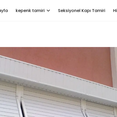
ayfa
kepenk tamiri
Seksiyonel Kapı Tamiri
H