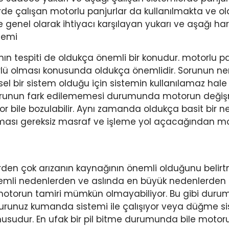
rde çalışan motorlu panjurlar da kullanılmakta ve ol
genel olarak ihtiyacı karşılayan yukarı ve aşağı harek
nemi
n tespiti de oldukça önemli bir konudur. motorlu panj
lü olması konusunda oldukça önemlidir. Sorunun ne
el bir sistem olduğu için sistemin kullanılamaz ha
bir sorunun fark edilememesi durumunda motorun değiş
tor bile bozulabilir. Aynı zamanda oldukça basit bir
lması gereksiz masraf ve işleme yol açacağından moto
den çok arızanın kaynağının önemli olduğunu belirtm
emli nedenlerden ve aslında en büyük nedenlerden 
 motorun tamiri mümkün olmayabiliyor. Bu gibi durum
jurunuz kumanda sistemi ile çalışıyor veya düğme s
sudur. En ufak bir pil bitme durumunda bile motoru