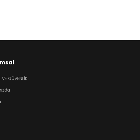
msal
İK VE GÜVENLİK
mızda
m