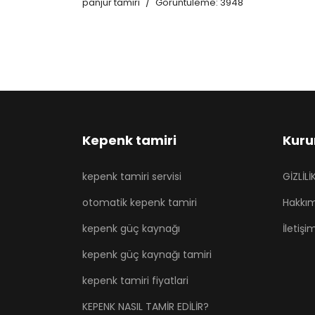
panjur tamiri
Görüntüleme: 3948
Kepenk tamiri
Kuru
kepenk tamiri servisi
GİZLİL
otomatik kepenk tamiri
Hakkı
kepenk güç kaynağı
İletişi
kepenk güç kaynağı tamiri
kepenk tamiri fiyatlari
KEPENK NASIL TAMİR EDİLİR?