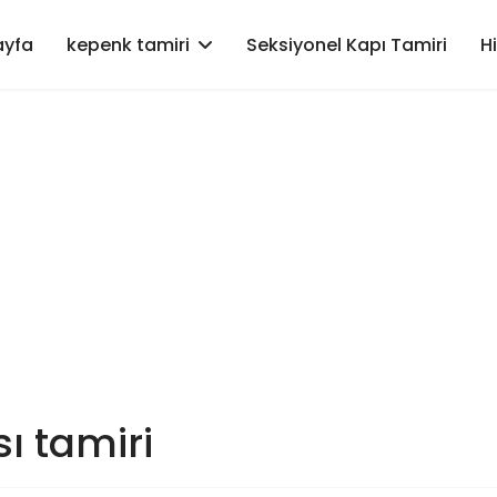
ayfa
kepenk tamiri
Seksiyonel Kapı Tamiri
H
ı tamiri