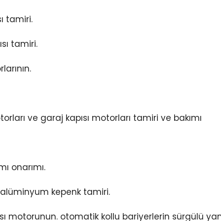
 tamiri.
ı tamiri.
larının.
rları ve garaj kapısı motorları tamiri ve bakımı
mı onarımı.
e alüminyum kepenk tamiri.
ı motorunun. otomatik kollu bariyerlerin sürgülü y