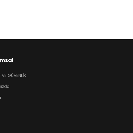
msal
İK VE GÜVENLİK
mızda
m