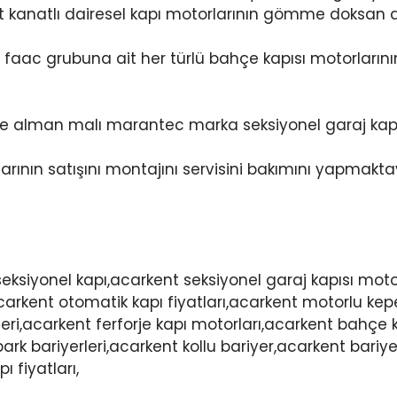
ft kanatlı dairesel kapı motorlarının gömme doksan
 faac grubuna ait her türlü bahçe kapısı motorlarını
ine alman malı marantec marka seksiyonel garaj kap
rının satışını montajını servisini bakımını yapmaktayız
seksiyonel kapı,acarkent seksiyonel garaj kapısı mot
carkent otomatik kapı fiyatları,acarkent motorlu ke
leri,acarkent ferforje kapı motorları,acarkent bahçe 
ark bariyerleri,acarkent kollu bariyer,acarkent bar
 fiyatları,