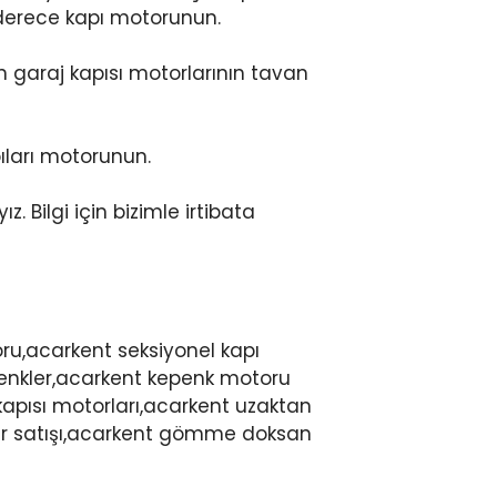
 derece kapı motorunun.
n garaj kapısı motorlarının tavan
ıları motorunun.
. Bilgi için bizimle irtibata
oru,acarkent seksiyonel kapı
penkler,acarkent kepenk motoru
kapısı motorları,acarkent uzaktan
iyer satışı,acarkent gömme doksan